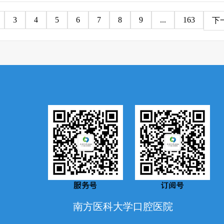
3
4
5
6
7
8
9
...
163
下一
南方医科大学口腔医院