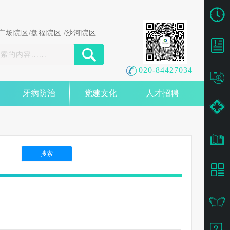
广场院区
/
盘福院区
/
沙河院区
020-84427034
牙病防治
党建文化
人才招聘