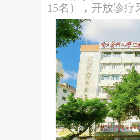
15
名
），
开放诊疗