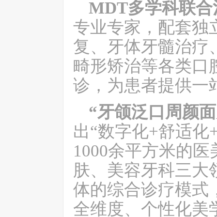
MDT多学科联合
专业专家，配套独
复、牙体牙髓治疗
畸形矫治等各类口
诊
，
为患者提供
一
“牙颌泛口周颜面
出
“数字化+舒适化
1000余平方米的
肤、美容牙科三大
体的
综合诊疗
模式
全维度、个性化美