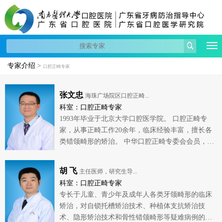
专家介绍
>
口腔正畸专家
张文忠
海珠广场院区口腔正畸...
科室：口腔正畸专家
1993年毕业于北京大学口腔医学院。 口腔正畸专
家，从事正畸工作20余年，临床经验丰富，擅长各
类错颌畸形的矫治。 中华口腔正畸专委会会员，广
东省正畸专委会会员，在各种正畸专业杂志发表论
文10余篇。
胡 飞
主任医师，研究生导...
科室：口腔正畸专家
专长于儿童、青少年及成年人各类牙颌畸形的临床
矫治，对自锁托槽矫治技术、种植体支抗矫治技
术、隐形矫治技术和骨性错颌畸形等疑难病例的多