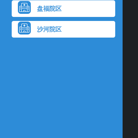
盘福院区
沙河院区