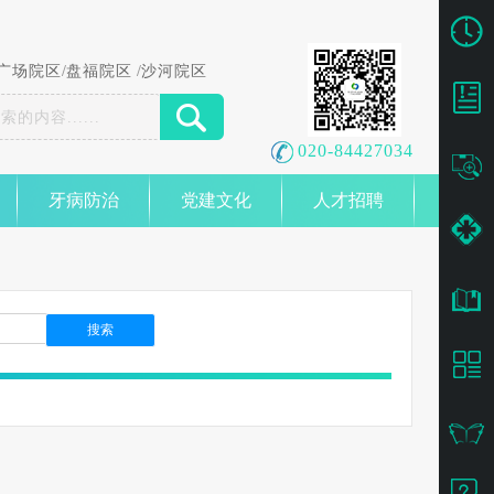
广场院区
/
盘福院区
/
沙河院区
020-84427034
牙病防治
党建文化
人才招聘