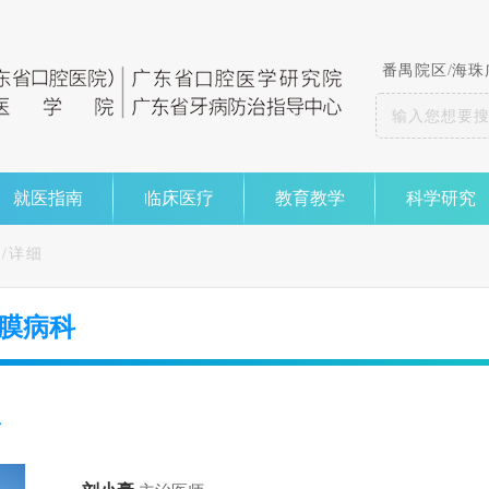
番禺院区
/
海珠
就医指南
临床医疗
教育教学
科学研究
科
/详细
膜病科
息