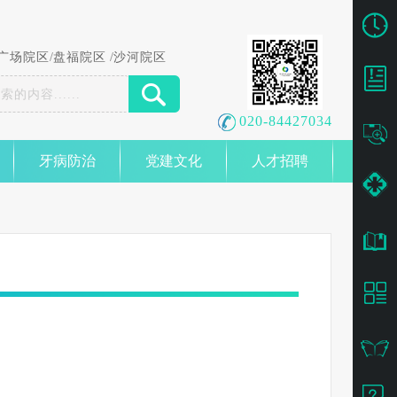
广场院区
/
盘福院区
/
沙河院区
020-84427034
牙病防治
党建文化
人才招聘