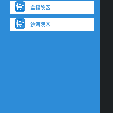
盘福院区
沙河院区