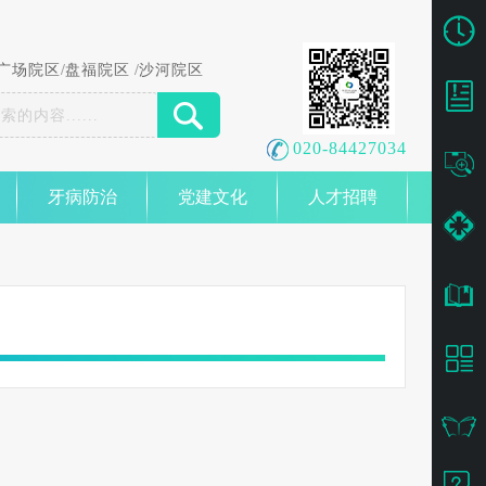
广场院区
/
盘福院区
/
沙河院区
020-84427034
牙病防治
党建文化
人才招聘