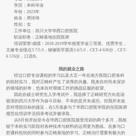
学历：本科毕业
年份：2023年
姓名：周诗琦
性别：女
工作单位：四川大学华西口腔医院
职业职务：正畸基地住院医师
培训荣誉/成绩：2018-2019学年校奖学金三等奖、优秀学生，
主修专业绩点3.7/5.0，辅修医学英语3.6/5.0，CET-4 636分，CET-
6 576分，口语B。
我的就业之路
经过口腔专业课程的学习以及大五一年在南方医院口腔各科
的轮转实习，我对正畸科产生了浓厚的兴趣。既来自对尚未深涉
的领域的好奇，也来自对艰难工作的挑战征服的欲望。
因此在硕士研究生入学考试中，我选择了正畸研究方向造诣
较深的四川大学作为奋斗目标。不幸的是并未成功。但我并未放
弃对理想目标的接近，在5月底参与了华西口腔医学院的住院医师
规范化培训学员招录考试并被录取。
从8月份开始至今在华西口腔医院接受培训的两个多月，我相
较于本科实习阶段对各种技术与材料的运用更为熟练。在参与口
腔通科轮转的同时参与正畸基地的学习。正畸治疗需要有极大的