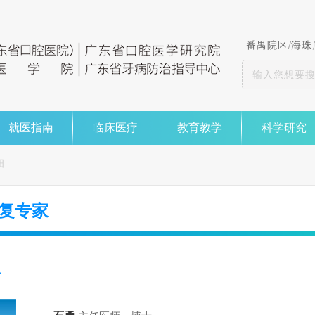
番禺院区
/
海珠
就医指南
临床医疗
教育教学
科学研究
细
复专家
息