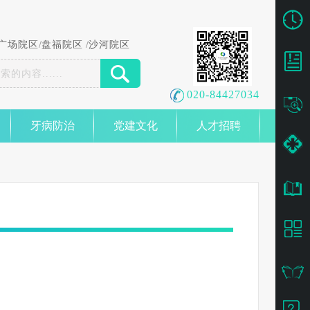
广场院区
/
盘福院区
/
沙河院区
020-84427034
牙病防治
党建文化
人才招聘