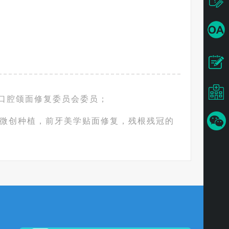
口腔颌面修复委员会委员；
，微创种植，前牙美学贴面修复，残根残冠的