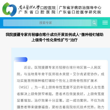
我院援疆专家肖轺穆在喀什成功开展首例成人“微种植钉辅助
上颌骨个性化骨性扩弓”治疗