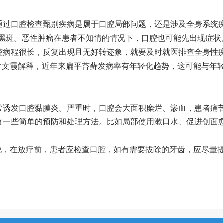
通过口腔检查甄别疾病是属于口腔局部问题，还是涉及全身系统
黑斑。恶性肿瘤在患者不知情的情况下，口腔也可能先出现症状
腔病程很长，反复出现且无好转迹象，就要及时就医排查全身性
”孟文霞解释，近年来扁平苔藓发病率有年轻化趋势，这可能与年
常诱发口腔黏膜炎。严重时，口腔会大面积糜烂、渗血，患者痛
有一些简单的预防和处理方法。比如局部使用漱口水、促进创面
霞说，在放疗前，患者应检查口腔，如有需要拔除的牙齿，应尽量