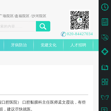
广场院区
/
盘福院区
/
沙河院区
020-84427034
牙病防治
党建文化
人才招聘
口腔医院） 口腔黏膜科主任医师孟文霞说，有些
损，建议尽快就医。