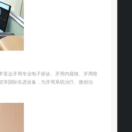
罗里达牙周专业电子探诊、牙周内窥镜、牙周喷
统等国际先进设备，为牙周系统治疗、微创治