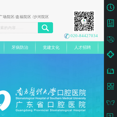
广场院区
/
盘福院区
/
沙河院区
020-84427034
牙病防治
党建文化
人才招聘