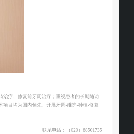
畸治疗、修复前牙周治疗；重视患者的长期随访
项目均为国内领先。开展牙周-维护-种植-修复
联系
电话：（
020）
88501735