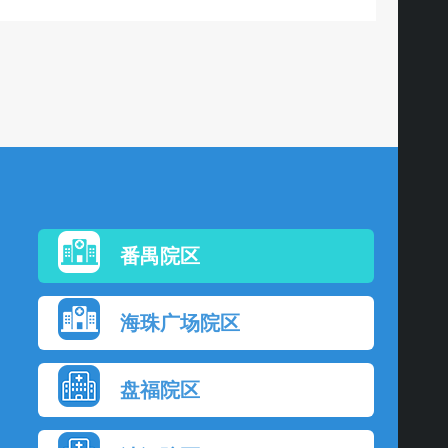
番禺院区
海珠广场院区
盘福院区